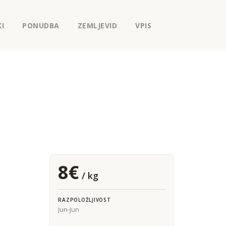
I
PONUDBA
ZEMLJEVID
VPIS
8€
/ kg
RAZPOLOŽLJIVOST
Jun-Jun