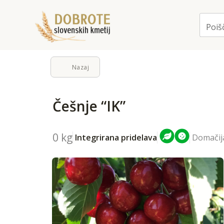
Poišč
Nazaj
Češnje “IK”
0 kg
Domačija
Integrirana pridelava