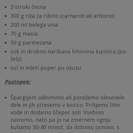
3 stroki česna
300 g riža za rižoto (carnaroli ali arborio)
200 ml belega vina
70 g masla
50 g parmezana
sok in drobno naribana limonina lupinica (po
želji)
sol in mleti poper po okusu
Postopek:
Špargljem odlomimo ali porežemo olesenele
dele in jih stresemo v kozico. Prilijemo liter
vode in dodamo ščepec soli. Vsebino
zavremo, nato pa jo na zmernem ognju
kuhamo 30-40 minut, da dobimo osnovo, s